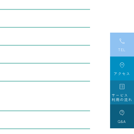

TEL

アクセス

サービス
利用の流れ

Q&A