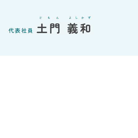
どもん
よしかず
土門
義和
代表社員