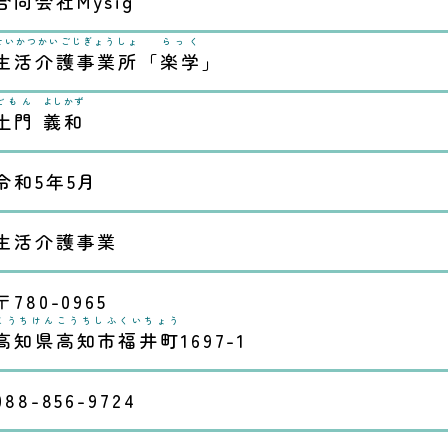
合同会社
Mysig
せいかつかいごじぎょうしょ
らっく
生活介護事業所
「
楽学
」
どもん
よしかず
土門
義和
令和5年5月
生活介護事業
〒780-0965
こうちけんこうちしふくいちょう
高知県高知市福井町
1697-1
088-856-9724